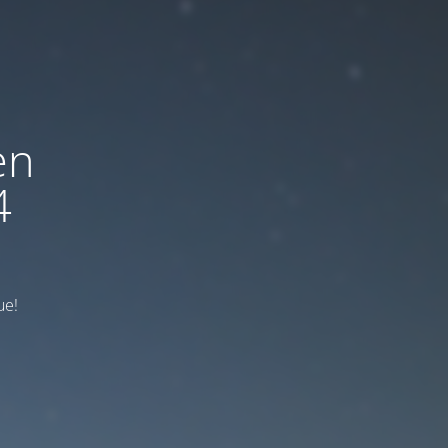
en
4
ue!